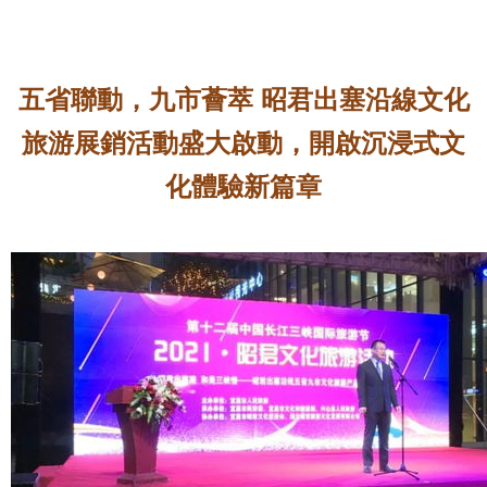
五省聯動，九市薈萃 昭君出塞沿線文化
旅游展銷活動盛大啟動，開啟沉浸式文
化體驗新篇章