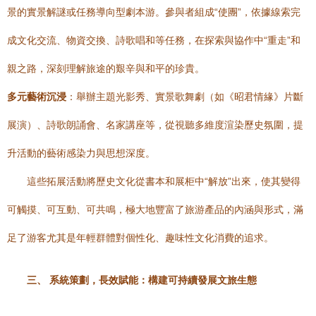
景的實景解謎或任務導向型劇本游。參與者組成“使團”，依據線索完
成文化交流、物資交換、詩歌唱和等任務，在探索與協作中“重走”和
親之路，深刻理解旅途的艱辛與和平的珍貴。
多元藝術沉浸
：舉辦主題光影秀、實景歌舞劇（如《昭君情緣》片斷
展演）、詩歌朗誦會、名家講座等，從視聽多維度渲染歷史氛圍，提
升活動的藝術感染力與思想深度。
這些拓展活動將歷史文化從書本和展柜中“解放”出來，使其變得
可觸摸、可互動、可共鳴，極大地豐富了旅游產品的內涵與形式，滿
足了游客尤其是年輕群體對個性化、趣味性文化消費的追求。
三、 系統策劃，長效賦能：構建可持續發展文旅生態