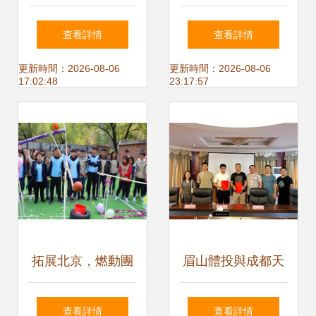
海間拓展生命的維
練 戶外活動全流程
查看詳情
查看詳情
度
執行策劃與體驗式
更新時間：2026-08-06
更新時間：2026-08-06
17:02:48
23:17:57
拓展指南
拓展北京，燃動團
眉山體投與成都天
隊——集結最佳北
涯互助公司簽署戰
查看詳情
查看詳情