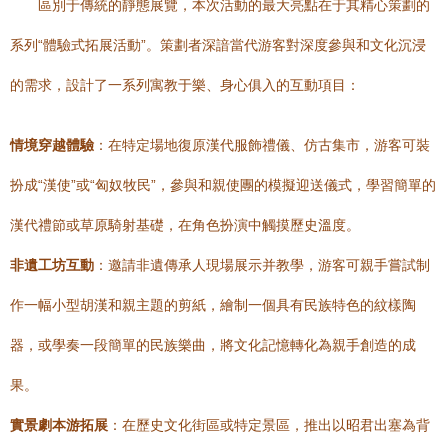
區別于傳統的靜態展覽，本次活動的最大亮點在于其精心策劃的
系列“體驗式拓展活動”。策劃者深諳當代游客對深度參與和文化沉浸
的需求，設計了一系列寓教于樂、身心俱入的互動項目：
情境穿越體驗
：在特定場地復原漢代服飾禮儀、仿古集市，游客可裝
扮成“漢使”或“匈奴牧民”，參與和親使團的模擬迎送儀式，學習簡單的
漢代禮節或草原騎射基礎，在角色扮演中觸摸歷史溫度。
非遺工坊互動
：邀請非遺傳承人現場展示并教學，游客可親手嘗試制
作一幅小型胡漢和親主題的剪紙，繪制一個具有民族特色的紋樣陶
器，或學奏一段簡單的民族樂曲，將文化記憶轉化為親手創造的成
果。
實景劇本游拓展
：在歷史文化街區或特定景區，推出以昭君出塞為背