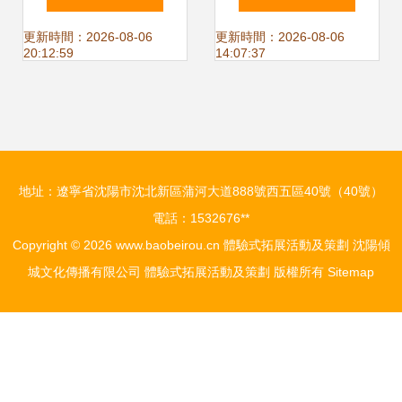
京團建、拓展訓練
略合作協議 攜手打
更新時間：2026-08-06
更新時間：2026-08-06
20:12:59
14:07:37
與一日主題策劃的
造體驗式拓展活動
深度指南
新標桿
地址：遼寧省沈陽市沈北新區蒲河大道888號西五區40號（40號）
電話：1532676**
Copyright © 2026
www.baobeirou.cn
體驗式拓展活動及策劃
沈陽傾
城文化傳播有限公司
體驗式拓展活動及策劃
版權所有
Sitemap