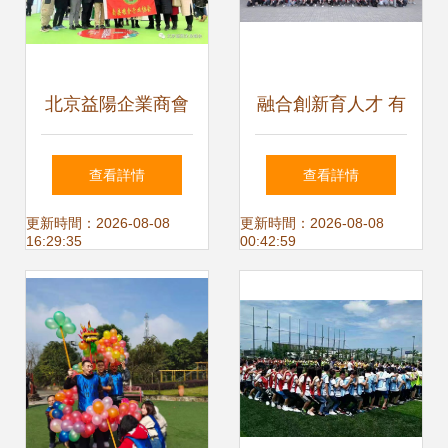
北京益陽企業商會
融合創新育人才 有
亮相2019湖南貧困
道拓展數字藝術產
查看詳情
查看詳情
地區優質產品北京
教融合，網易數字
更新時間：2026-08-08
更新時間：2026-08-08
16:29:35
00:42:59
產銷對接活動，創
藝術設計產業學院
新體驗式拓展助力
正式揭牌
扶貧