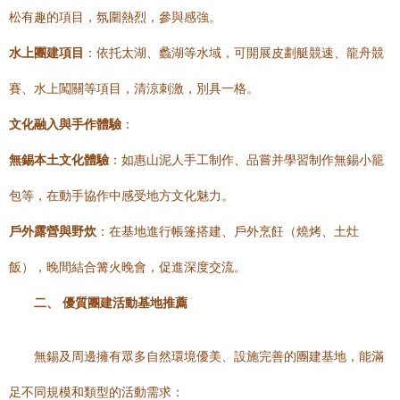
松有趣的項目，氛圍熱烈，參與感強。
水上團建項目
：依托太湖、蠡湖等水域，可開展皮劃艇競速、龍舟競
賽、水上闖關等項目，清涼刺激，別具一格。
文化融入與手作體驗
：
無錫本土文化體驗
：如惠山泥人手工制作、品嘗并學習制作無錫小籠
包等，在動手協作中感受地方文化魅力。
戶外露營與野炊
：在基地進行帳篷搭建、戶外烹飪（燒烤、土灶
飯），晚間結合篝火晚會，促進深度交流。
二、 優質團建活動基地推薦
無錫及周邊擁有眾多自然環境優美、設施完善的團建基地，能滿
足不同規模和類型的活動需求：