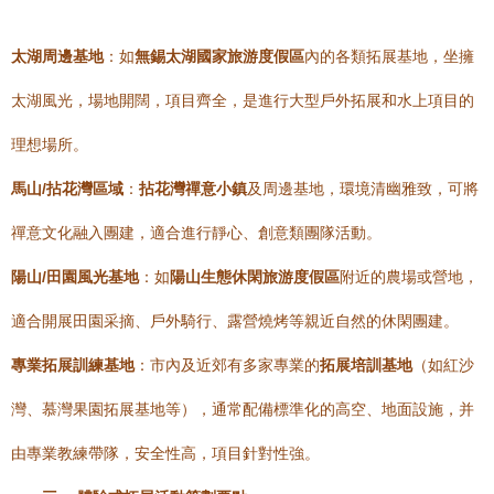
太湖周邊基地
：如
無錫太湖國家旅游度假區
內的各類拓展基地，坐擁
太湖風光，場地開闊，項目齊全，是進行大型戶外拓展和水上項目的
理想場所。
馬山/拈花灣區域
：
拈花灣禪意小鎮
及周邊基地，環境清幽雅致，可將
禪意文化融入團建，適合進行靜心、創意類團隊活動。
陽山/田園風光基地
：如
陽山生態休閑旅游度假區
附近的農場或營地，
適合開展田園采摘、戶外騎行、露營燒烤等親近自然的休閑團建。
專業拓展訓練基地
：市內及近郊有多家專業的
拓展培訓基地
（如紅沙
灣、慕灣果園拓展基地等），通常配備標準化的高空、地面設施，并
由專業教練帶隊，安全性高，項目針對性強。