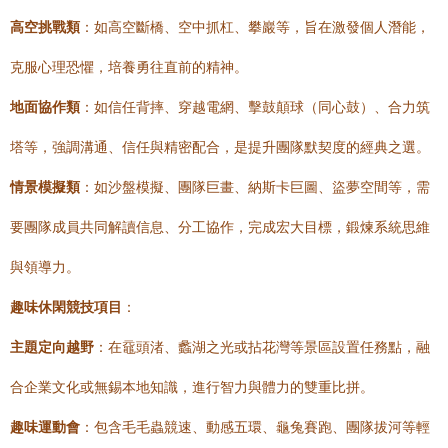
高空挑戰類
：如高空斷橋、空中抓杠、攀巖等，旨在激發個人潛能，
克服心理恐懼，培養勇往直前的精神。
地面協作類
：如信任背摔、穿越電網、擊鼓顛球（同心鼓）、合力筑
塔等，強調溝通、信任與精密配合，是提升團隊默契度的經典之選。
情景模擬類
：如沙盤模擬、團隊巨畫、納斯卡巨圖、盜夢空間等，需
要團隊成員共同解讀信息、分工協作，完成宏大目標，鍛煉系統思維
與領導力。
趣味休閑競技項目
：
主題定向越野
：在黿頭渚、蠡湖之光或拈花灣等景區設置任務點，融
合企業文化或無錫本地知識，進行智力與體力的雙重比拼。
趣味運動會
：包含毛毛蟲競速、動感五環、龜兔賽跑、團隊拔河等輕